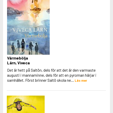
Värmebölja
Lärn, Viveca
Det är hett på Saltön, dels för att det är den varmaste
augusti i mannaminne, dels för att en pyroman härjar i
samhället. Först brinner Saltö skola ne...
Läs mer