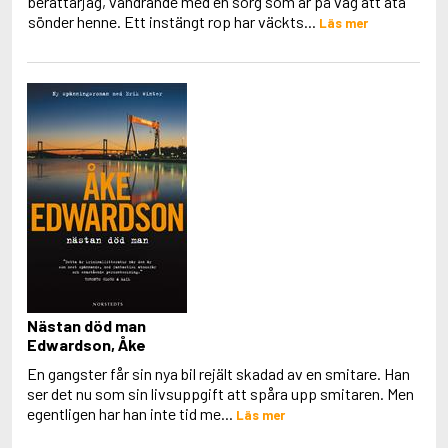
berättarjag, vandrande med en sorg som är på väg att äta
Alexandersson, Eric S.
sönder henne. Ett instängt rop har väckts...
Läs mer
Alexie, Sherman
Nästan död man
Edwardson, Åke
En gangster får sin nya bil rejält skadad av en smitare. Han
ser det nu som sin livsuppgift att spåra upp smitaren. Men
egentligen har han inte tid me...
Läs mer