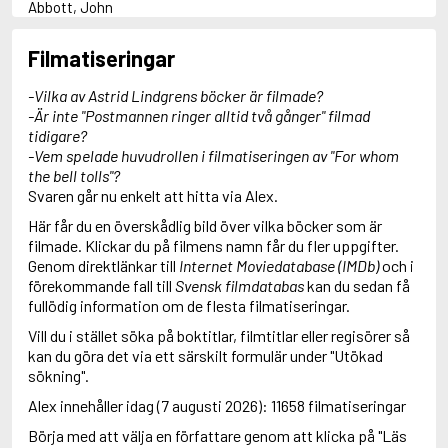
Abbott, John
Abbott, Megan
Abé, Kobo
Filmatiseringar
Abedi, Isabel
Abrahams, Peter (f. 1947)
-Vilka av Astrid Lindgrens böcker är filmade?
Achebe, Chinua
-Är inte "Postmannen ringer alltid två gånger" filmad
Aciman, André
tidigare?
Ackroyd, Peter
-Vem spelade huvudrollen i filmatiseringen av "For whom
Adamov, Arthur
the bell tolls"?
Adams, Douglas
Svaren går nu enkelt att hitta via Alex.
Adams, Richard
Här får du en överskådlig bild över vilka böcker som är
Adichie, Chimamanda Ngozi
filmade. Klickar du på filmens namn får du fler uppgifter.
Adiga, Aravind
Genom direktlänkar till
Internet Moviedatabase (IMDb)
och i
Adler-Olsen, Jussi
förekommande fall till
Svensk filmdatabas
kan du sedan få
Adolfsson, Josefine
fullödig information om de flesta filmatiseringar.
Agee, James
Agualusa, José Eduardo
Vill du i stället söka på boktitlar, filmtitlar eller regisörer så
Agus, Milena
kan du göra det via ett särskilt formulär under "Utökad
Ahl, Kennet
sökning".
Ahlgren, Ernst
Alex innehåller idag (7 augusti 2026): 11658 filmatiseringar
Ahndoril, Alex
Aho, Juhani
Börja med att välja en författare genom att klicka på "Läs
Aiken, Joan