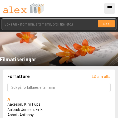
Sök
Filmatiseringar
Författare
Läs in alla
A
Aakeson, Kim Fupz
Aalbæk Jensen, Erik
Abbot, Anthony