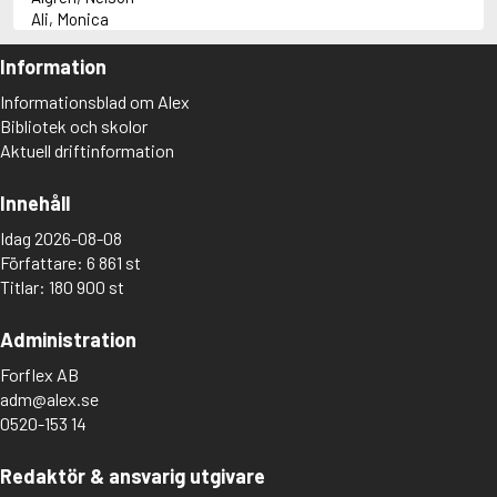
Ali, Monica
Allan, Barbara
Allan, John B.
Information
Allbeury, Ted
Informationsblad om Alex
Allen, Grant
Bibliotek och skolor
Allende, Isabel
Aktuell driftinformation
Allingham, Margery
Almeida, Germano
Almqvist, Carl Jonas Love
Innehåll
Almström, Rolf
Idag 2026-08-08
Alnæs, Finn
Författare: 6 861 st
Alvarez, Julia
Alvaro, Corrado
Titlar: 180 900 st
Alvtegen, Karin
Amado, Jorge
Administration
Ambjørnsen, Ingvar
Forflex AB
Ambjörnsson, Gunila
Ambler, Eric
adm@alex.se
Amdrup, Erik
0520-153 14
Ames, Delano
Amette, Jacques-Pierre
Redaktör & ansvarig utgivare
Amis, Kingsley