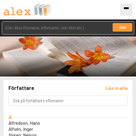
Sök
Författare
Läs in alla
A
Alfredson, Hans
Alfvén, Inger
Algren, Nelson