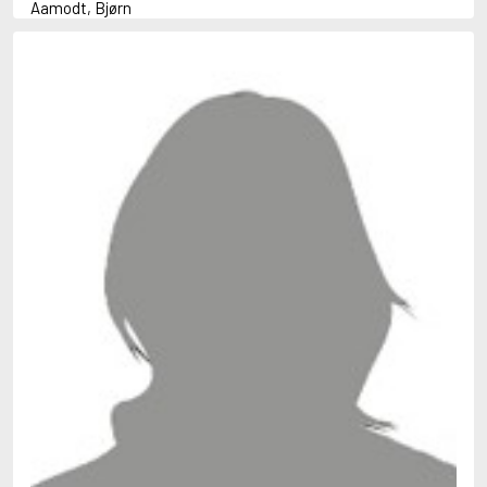
Aamodt, Bjørn
Abani, Christopher
Abbey, Kieran
Abbot, Anthony
Abbott, John
Abbott, Megan
Abdel-Fattah, Randa
Abdolah, Kader
Abé, Kobo
Abedi, Isabel
Abele, Inga
Abish, Walter
Aboulela, Leila
Abrahams, Peter (f. 1919)
Abrahams, Peter (f. 1947)
Abrahamson, Emmy
Abse, Dannie
Abu-Jaber, Diana
Abulhawa, Susan
Aburas, Lone
Achebe, Chinua
Achmatova, Anna
Aciman, André