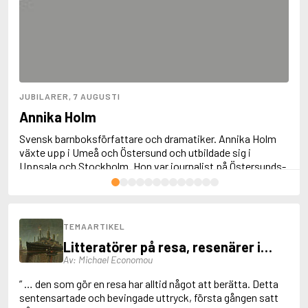
Ackebo, Lena
Acker, Kathy
Ackroyd, Peter
Adam de la Halle
Adamov, Arthur
Adams, Douglas
Adams, Herbert
JUBILARER, 7 AUGUSTI
Adams, Jane
Annika Holm
Adams, Richard
Adbåge, Emma
Svensk barnboksförfattare och dramatiker. Annika Holm
Adbåge, Lisen
växte upp i Umeå och Östersund och utbildade sig i
Adelborg, Ottilia
Uppsala och Stockholm. Hon var journalist på Östersunds-
Adichie, Chimamanda Ngozi
Posten och Dagens Nyheter innan hon blev författare.
Adiga, Aravind
Sedan många år är Annika Holm bosatt i Stockholm och på
Läs mer
Adler-Olsen, Jussi
Gotland. Hon var tidigare ledamot av Svenska
Adlerbeth, Gudmund Jöran
Barnboksakademien och är numera hedersledamot.
TEMAARTIKEL
Adnan, Etel
I ett trettiotal böcker för barn och ungdomar skildrar
Litteratörer på resa, resenärer i
Adolfsson, Eva
Annika Holm på ett känsligt sätt barns och unga
Av: Michael Economou
Adolfsson, Evert
litteraturen
människors livssituation. Ofta hämt...
Adolfsson, Gunnar
” … den som gör en resa har alltid något att berätta. Detta
Adolfsson, Josefine
sentensartade och bevingade uttryck, första gången satt
Adolfsson, Maria