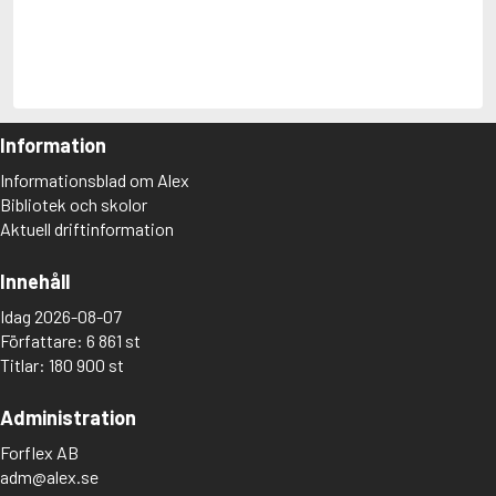
Lexikonet där du som privatperson kan bläddra bland
180
900 titlar
och
6 861 författare
.
Du kan desutom skapa egna listor med titlar du vill läsa,
samt betygsätta och dela sånt du läst.
Information
Informationsblad om Alex
Bibliotek och skolor
Aktuell driftinformation
Innehåll
Idag 2026-08-07
Författare: 6 861 st
Titlar: 180 900 st
Administration
Forflex AB
adm@alex.se