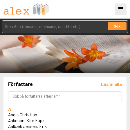
Sök
Författare
Läs in alla
A
Aage, Christian
Aakeson, Kim Fupz
Aalbæk Jensen, Erik