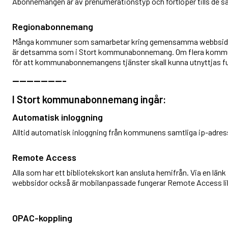
Abonnemangen är av prenumerationstyp och fortlöper tills de s
Regionabonnemang
Många kommuner som samarbetar kring gemensamma webbsidor 
är detsamma som i Stort kommunabonnemang. Om flera kommunb
för att kommunabonnemangens tjänster skall kunna utnyttjas full
---------------
I Stort kommunabonnemang ingår:
Automatisk inloggning
Alltid automatisk inloggning från kommunens samtliga ip-adres
Remote Access
Alla som har ett bibliotekskort kan ansluta hemifrån. Via en län
webbsidor också är mobilanpassade fungerar Remote Access lika
OPAC-koppling