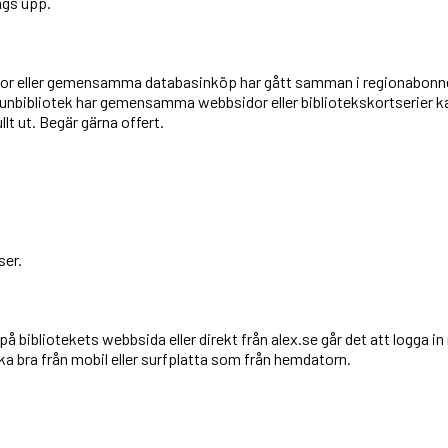
ägs upp.
eller gemensamma databasinköp har gått samman i regionabonnem
ibliotek har gemensamma webbsidor eller bibliotekskortserier 
t ut. Begär gärna offert.
ser.
k på bibliotekets webbsida eller direkt från alex.se går det att logg
 bra från mobil eller surfplatta som från hemdatorn.