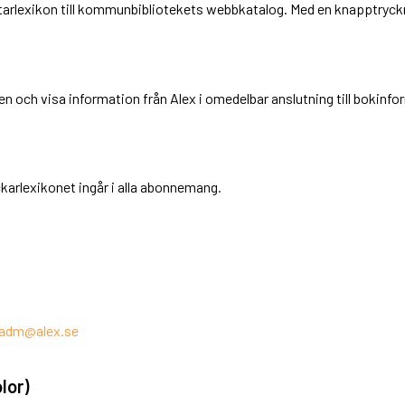
tarlexikon till kommunbibliotekets webbkatalog. Med en knapptryckn
 och visa information från Alex i omedelbar anslutning till bokinfo
karlexikonet ingår i alla abonnemang.
adm@alex.se
lor)