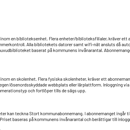
 inom en biblioteksenhet. Flera enheter/biblioteksfilialer, kräver 
merkontroll. Alla bibliotekets datorer samt wifi-nät ansluts då aut
ör huvudbiblioteket baserat på kommunens invånarantal. Abonnemang
r inom en skolenhet. Flera fysiska skolenheter, kräver ett abonneman
gen lösenordsskyddade webbplats eller lärplattform. Inloggning via 
erationstyp och fortlöper tills de sägs upp.
ter kan teckna Stort kommunabonnemang. I abonnemanget ingår til
Priset baseras på kommunens invånarantal och berättigar till inlog