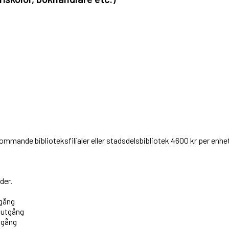
illkommande biblioteksfilialer eller stadsdelsbibliotek 4600 kr per e
der.
gång
 utgång
tgång