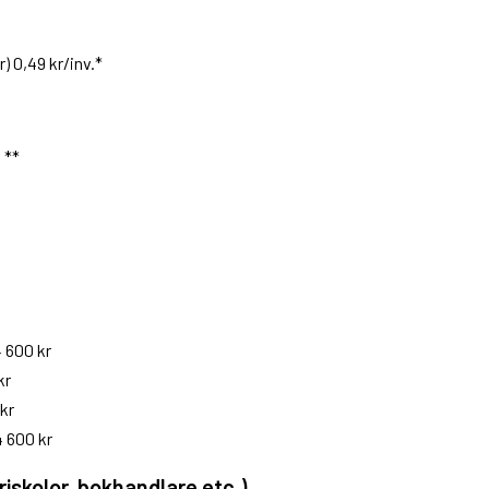
) 0,49 kr/inv.*
 **
 600 kr
kr
kr
 600 kr
riskolor, bokhandlare etc.)