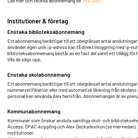
Läs mer och teckna abonnemang se
Mitt Alex
Institutioner & företag
Enstaka biblioteksabonnemang
Ett abonnemang berättigar till ett obegränsat antal anslutningar
använder egen unik ip-adress kan få direktinloggning med ip-num
biblioteksabonnemang består av en fast del samt ett tillägg f
tills de sägs upp.
Enstaka skolabonnemang
Ett abonnemang berättigar till ett obegränsat antal anslutninga
nummerverifikation eller med automatisk länkning från skolans e
personal kan använda Alex hemifrån. Abonnemangen är av prenum
Kommunabonnemang
Kommuner som önskar ansluta samtliga skol- och biblioteksehe
Access, OPAC-koppling och Alex Deckarlexikon (se mer nedan). 
institutioner.