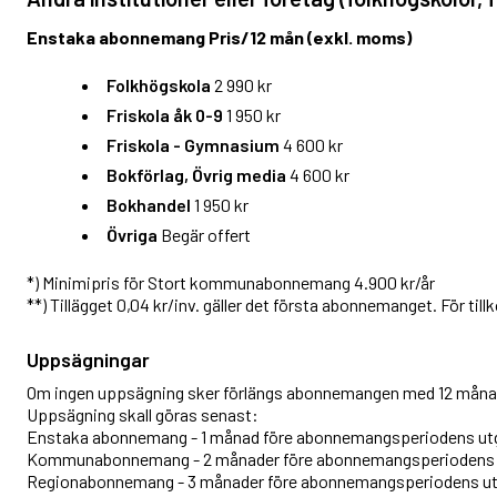
Enstaka abonnemang Pris/12 mån (exkl. moms)
Folkhögskola
2 990 kr
Friskola åk 0-9
1 950 kr
Friskola - Gymnasium
4 600 kr
Bokförlag, Övrig media
4 600 kr
Bokhandel
1 950 kr
Övriga
Begär offert
*) Minimipris för Stort kommunabonnemang 4.900 kr/år
**) Tillägget 0,04 kr/inv. gäller det första abonnemanget. För t
Uppsägningar
Om ingen uppsägning sker förlängs abonnemangen med 12 måna
Uppsägning skall göras senast:
Enstaka abonnemang - 1 månad före abonnemangsperiodens ut
Kommunabonnemang - 2 månader före abonnemangsperiodens
Regionabonnemang - 3 månader före abonnemangsperiodens u