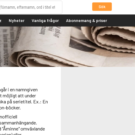
Sök
z
Nyheter
Vanliga frågor
Abonnemang & priser
ingår i en namngiven
 möjligt att under
a på serietitel. Ex.: En
ton-böcker.
officiell
re sammanhängande.
ed "Åminne" omväxlande
rien) eller