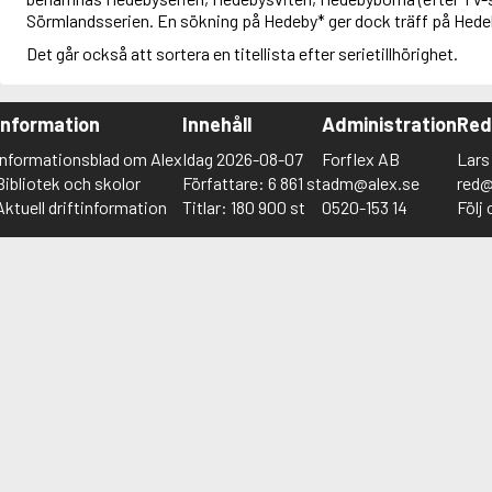
Sörmlandsserien. En sökning på Hedeby* ger dock träff på Hede
Det går också att sortera en titellista efter serietillhörighet.
Information
Innehåll
Administration
Red
Informationsblad om Alex
Idag 2026-08-07
Forflex AB
Lars
Bibliotek och skolor
Författare: 6 861 st
adm@alex.se
red@
Aktuell driftinformation
Titlar: 180 900 st
0520-153 14
Följ