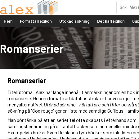
Hem
Författarlexikon
Utökad sökning
Deckarlexikon
Qui
Romanserier
Romanserier
Titellistorna i Alex har länge innehållit anmärkningar om en bok 
romanserie. Genom förbättrad databasstruktur har vi nu gjort det
menyalternativet
Utökad sökning - Författare och titlar
också sök
sökning på "Coq rouge" ger en lista med samtliga Guillous Hamil
Man bör tänka på att en serietitel ofta skapats i efterhand som in
samlingsbenämning på ett antal böcker som är mer eller mind
Exempelvis brukar Sven Delblancs fyra böcker som inleddes m
benämnas Hedebyserien, Hedebysviten, Hedebyborna (efter TV-se