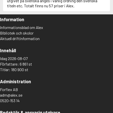
utgivet på svenska anges i vanlig ordning den svenska
titeln etc. Totalt finns nu 57 priser i Alex.
Information
Informationsblad om Alex
Bibliotek och skolor
Aktuell driftinformation
Innehåll
Idag 2026-08-07
Författare: 6 861 st
Titlar: 180 900 st
Administration
Forflex AB
adm@alex.se
0520-153 14
Redaktör & ansvarig utgivare