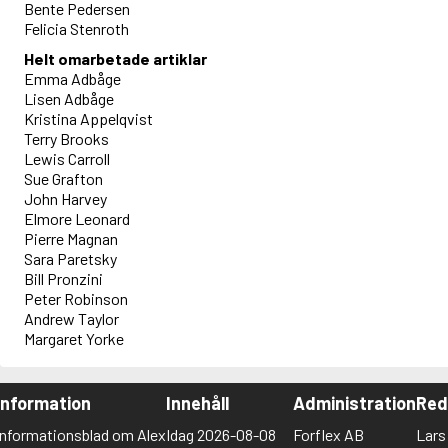
Bente Pedersen
Felicia Stenroth
Helt omarbetade artiklar
Emma Adbåge
Lisen Adbåge
Kristina Appelqvist
Terry Brooks
Lewis Carroll
Sue Grafton
John Harvey
Elmore Leonard
Pierre Magnan
Sara Paretsky
Bill Pronzini
Peter Robinson
Andrew Taylor
Margaret Yorke
Information
Innehåll
Administration
Red
Informationsblad om Alex
Idag 2026-08-08
Forflex AB
Lars