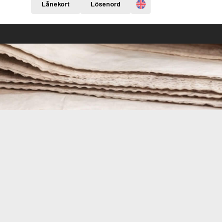
Engelska
Lånekort
Lösenord