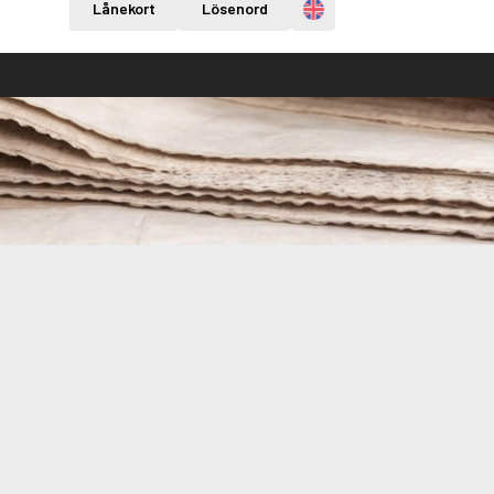
Engelska
Lånekort
Lösenord