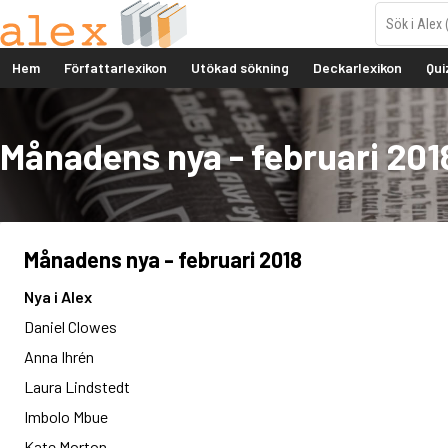
Hem
Författarlexikon
Utökad sökning
Deckarlexikon
Qui
Månadens nya - februari 201
Månadens nya - februari 2018
Nya i Alex
Daniel Clowes
Anna Ihrén
Laura Lindstedt
Imbolo Mbue
Kate Morton