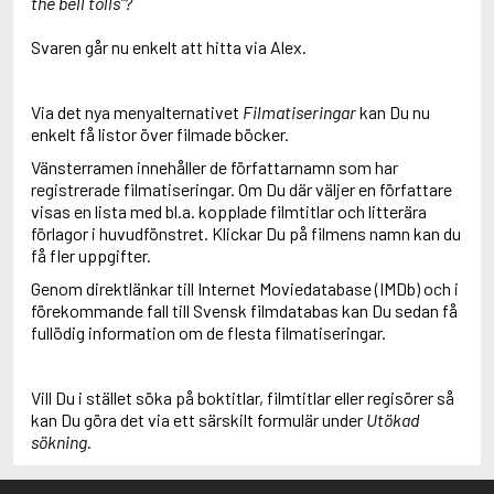
the bell tolls"?
Svaren går nu enkelt att hitta via Alex.
Via det nya menyalternativet
Filmatiseringar
kan Du nu
enkelt få listor över filmade böcker.
Vänsterramen innehåller de författarnamn som har
registrerade filmatiseringar. Om Du där väljer en författare
visas en lista med bl.a. kopplade filmtitlar och litterära
förlagor i huvudfönstret. Klickar Du på filmens namn kan du
få fler uppgifter.
Genom direktlänkar till Internet Moviedatabase (IMDb) och i
förekommande fall till Svensk filmdatabas kan Du sedan få
fullödig information om de flesta filmatiseringar.
Vill Du i stället söka på boktitlar, filmtitlar eller regisörer så
kan Du göra det via ett särskilt formulär under
Utökad
sökning
.