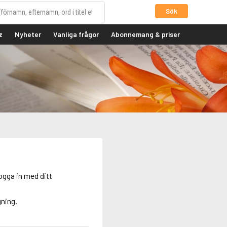
Sök
z
Nyheter
Vanliga frågor
Abonnemang & priser
ogga in med ditt
gning.