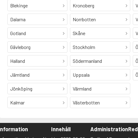
Blekinge
Kronoberg
V
Dalarna
Norrbotten
V
Gotland
Skåne
V
Gävleborg
Stockholm
Ö
Halland
Södermanland
Ö
Jämtland
Uppsala
Ö
Jönköping
Värmland
Kalmar
Västerbotten
Information
Innehåll
Administration
Red