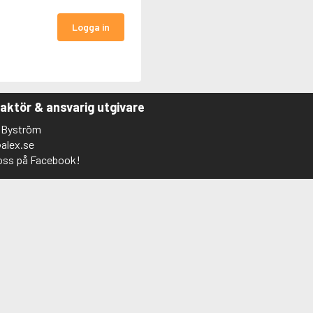
Logga in
aktör & ansvarig utgivare
 Byström
alex.se
 oss på Facebook!