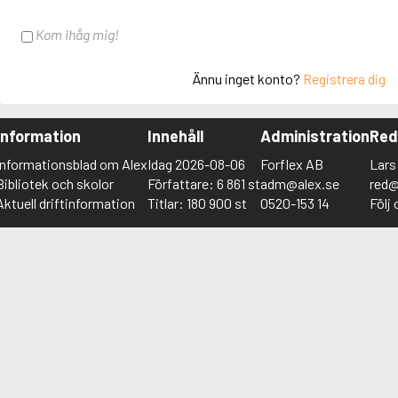
Kom ihåg mig!
Ännu inget konto?
Registrera dig
Information
Innehåll
Administration
Red
Informationsblad om Alex
Idag 2026-08-06
Forflex AB
Lars
Bibliotek och skolor
Författare: 6 861 st
adm@alex.se
red@
Aktuell driftinformation
Titlar: 180 900 st
0520-153 14
Följ