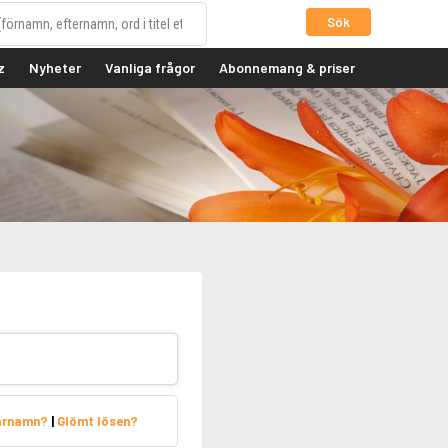
Sök
z
Nyheter
Vanliga frågor
Abonnemang & priser
arnamn?
|
Glömt lösen?