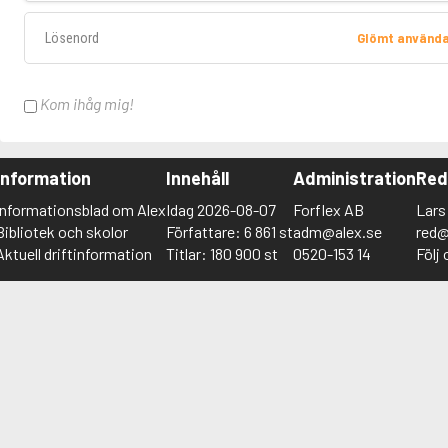
Lösenord
Glömt använd
Kom ihåg mig!
Information
Innehåll
Administration
Red
Informationsblad om Alex
Idag 2026-08-07
Forflex AB
Lars
Bibliotek och skolor
Författare: 6 861 st
adm@alex.se
red@
Aktuell driftinformation
Titlar: 180 900 st
0520-153 14
Följ