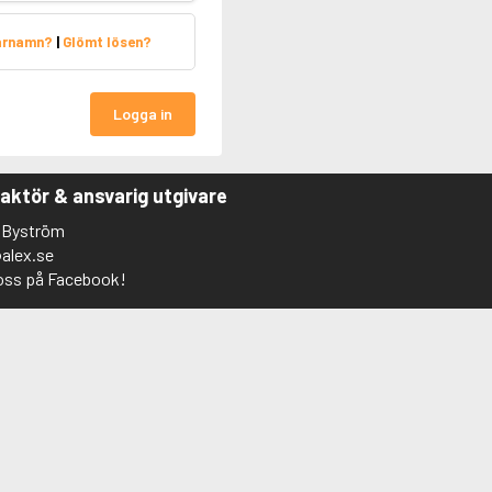
arnamn?
|
Glömt lösen?
Logga in
aktör & ansvarig utgivare
 Byström
alex.se
 oss på Facebook!