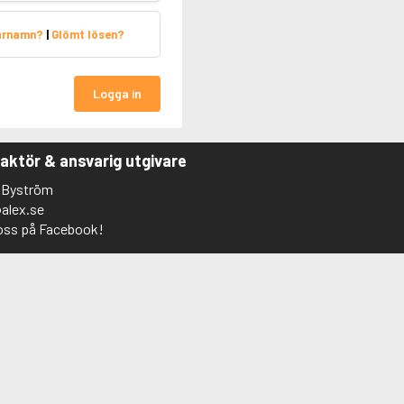
arnamn?
|
Glömt lösen?
Logga in
aktör & ansvarig utgivare
 Byström
alex.se
 oss på Facebook!