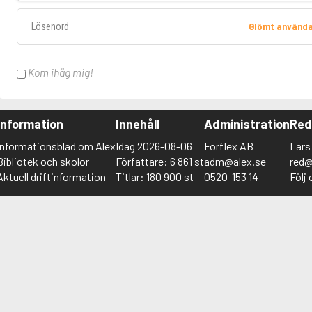
Lösenord
Glömt använd
Kom ihåg mig!
Information
Innehåll
Administration
Red
Informationsblad om Alex
Idag 2026-08-06
Forflex AB
Lars
Bibliotek och skolor
Författare: 6 861 st
adm@alex.se
red@
Aktuell driftinformation
Titlar: 180 900 st
0520-153 14
Följ