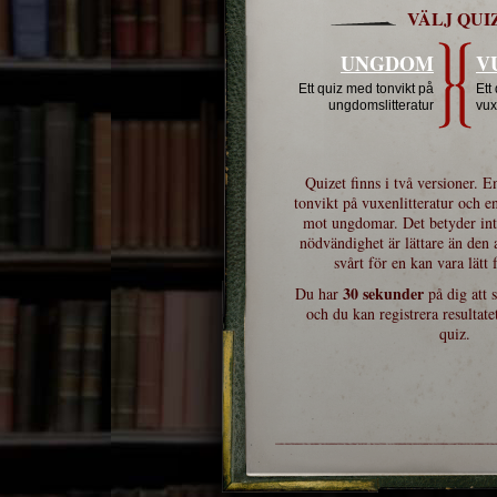
VÄLJ QUI
UNGDOM
V
Ett quiz med tonvikt på
Ett
ungdomslitteratur
vux
Quizet finns i två versioner. 
tonvikt på vuxenlitteratur och e
mot ungdomar. Det betyder int
nödvändighet är lättare än den 
svårt för en kan vara lätt
30 sekunder
Du har
på dig att 
och du kan registrera resultate
quiz.