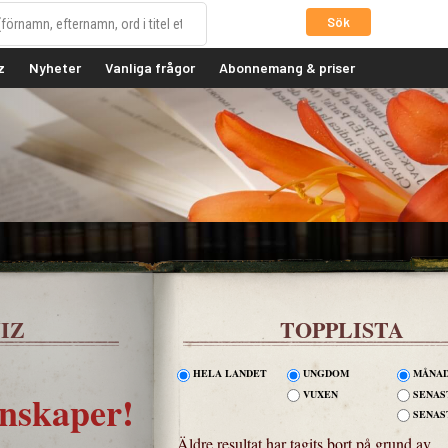
Sök
z
Nyheter
Vanliga frågor
Abonnemang & priser
IZ
TOPPLISTA
HELA LANDET
UNGDOM
MÅNAD
unskaper!
VUXEN
SENAS
SENAS
Äldre resultat har tagits bort på grund av