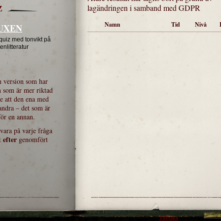
lagändringen i samband med GDPR
Z
Namn
Tid
Nivå
UXEN
 quiz med tonvikt på
enlitteratur
En version som har
n som är mer riktad
e att den ena med
andra – det som är
 för en annan.
svara på varje fråga
efter
t
genomfört
Tillbaka