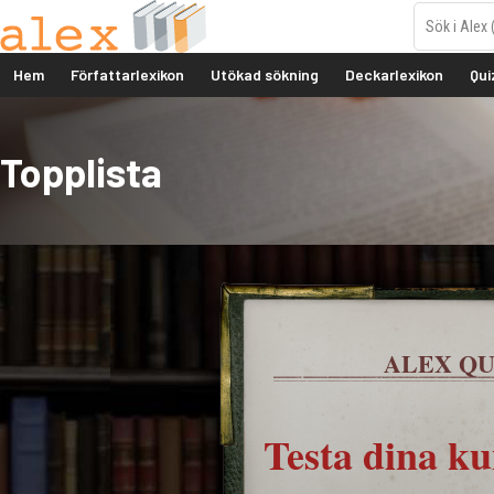
Hem
Författarlexikon
Utökad sökning
Deckarlexikon
Qui
Topplista
ALEX QU
Testa dina k