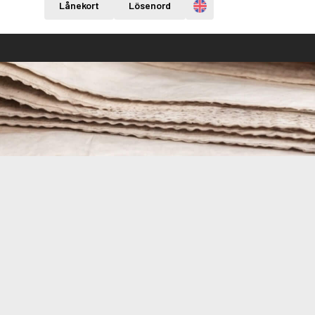
Engelska
Lånekort
Lösenord