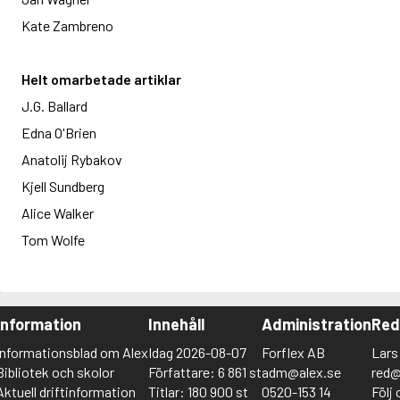
Kate Zambreno
Helt omarbetade artiklar
J.G. Ballard
Edna O'Brien
Anatolij Rybakov
Kjell Sundberg
Alice Walker
Tom Wolfe
Information
Innehåll
Administration
Red
Informationsblad om Alex
Idag 2026-08-07
Forflex AB
Lars
Bibliotek och skolor
Författare: 6 861 st
adm@alex.se
red@
Aktuell driftinformation
Titlar: 180 900 st
0520-153 14
Följ