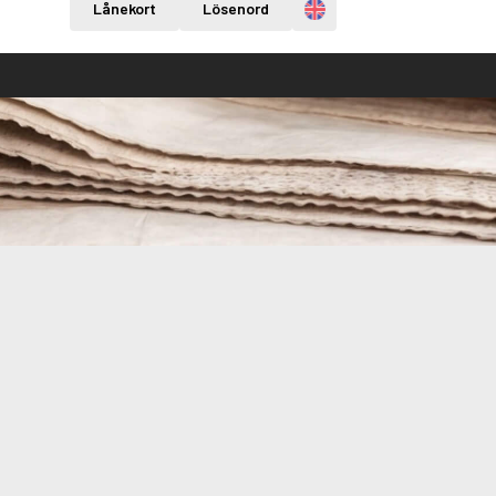
Engelska
Lånekort
Lösenord