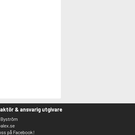
aktör & ansvarig utgivare
 Byström
alex.se
 oss på Facebook!