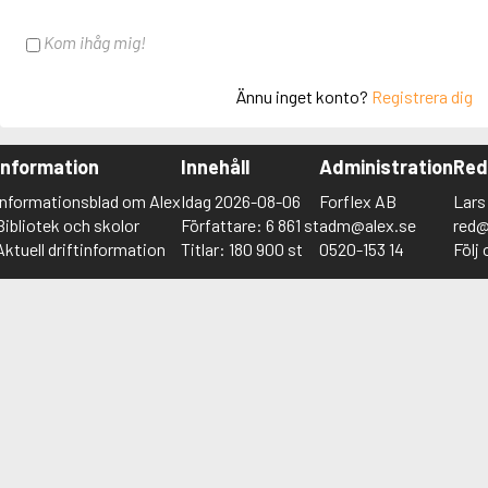
Kom ihåg mig!
Ännu inget konto?
Registrera dig
Information
Innehåll
Administration
Red
Informationsblad om Alex
Idag 2026-08-06
Forflex AB
Lars
Bibliotek och skolor
Författare: 6 861 st
adm@alex.se
red@
Aktuell driftinformation
Titlar: 180 900 st
0520-153 14
Följ