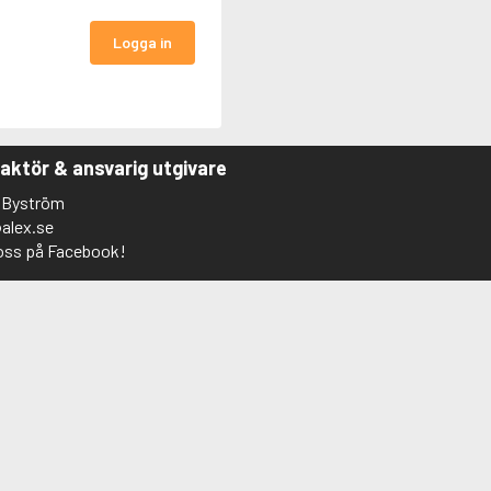
Logga in
aktör & ansvarig utgivare
 Byström
alex.se
 oss på Facebook!