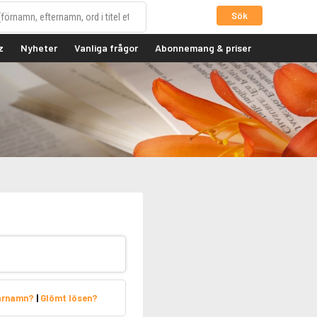
Sök
z
Nyheter
Vanliga frågor
Abonnemang & priser
arnamn?
|
Glömt lösen?