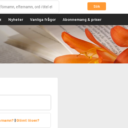
Sök
z
Nyheter
Vanliga frågor
Abonnemang & priser
arnamn?
|
Glömt lösen?